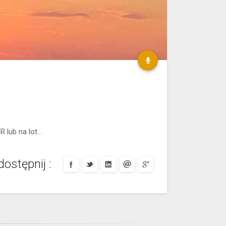
 lub na lot
…
ostępnij :