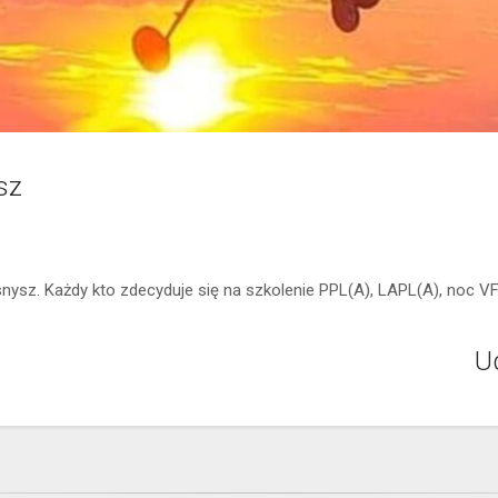
sz
ysz. Każdy kto zdecyduje się na szkolenie PPL(A), LAPL(A), noc VFR
Ud