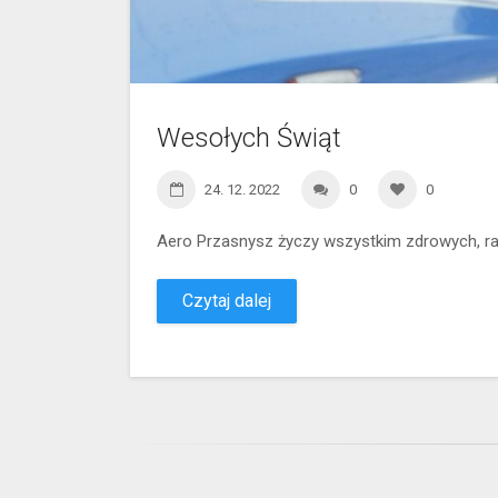
Wesołych Świąt
24. 12. 2022
0
0
Aero Przasnysz życzy wszystkim zdrowych, r
Czytaj dalej