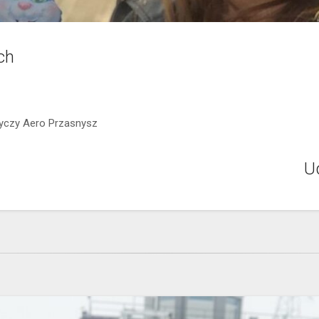
ch
życzy Aero Przasnysz
Ud